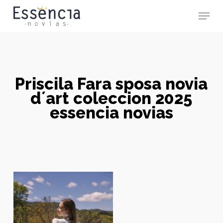
Skip
Menu
to
main
Close
content
Menu
Priscila Fara sposa novia
d´art coleccion 2025
essencia novias