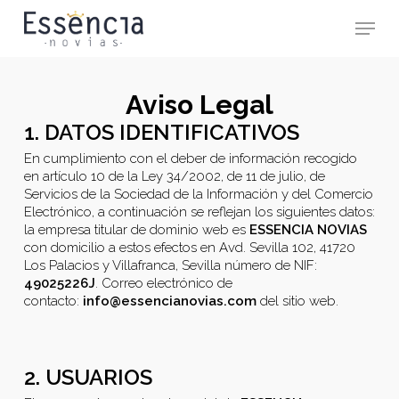
Skip
Menu
to
main
Close
content
Menu
Aviso Legal
1. DATOS IDENTIFICATIVOS
En cumplimiento con el deber de información recogido
en artículo 10 de la Ley 34/2002, de 11 de julio, de
Servicios de la Sociedad de la Información y del Comercio
Electrónico, a continuación se reflejan los siguientes datos:
la empresa titular de dominio web es
ESSENCIA NOVIAS
con domicilio a estos efectos en Avd. Sevilla 102, 41720
Los Palacios y Villafranca, Sevilla número de NIF:
49025226J
. Correo electrónico de
contacto:
info@essencianovias.com
del sitio web.
2. USUARIOS