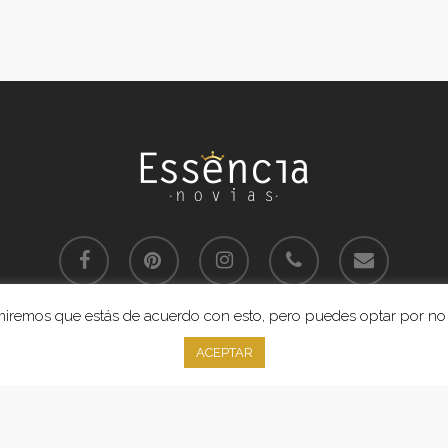
facebook
pinterest
instagram
phone
email
sumiremos que estás de acuerdo con esto, pero puedes optar por no 
Aviso Legal
y
Política de Privacidad
 Essencia Novias. Proyecto realizado por Grado Creativo
Agencia de Pub
ACEPTAR