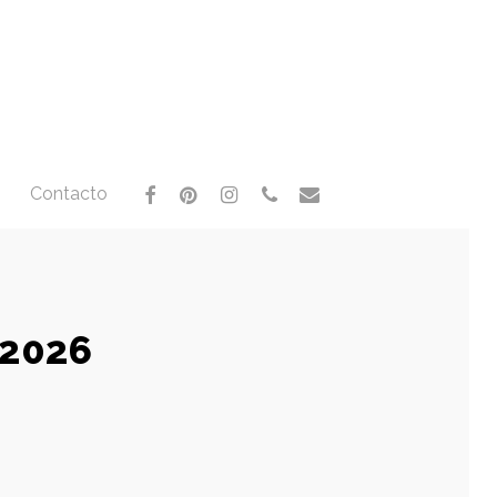
facebook
pinterest
instagram
phone
email
Contacto
 2026