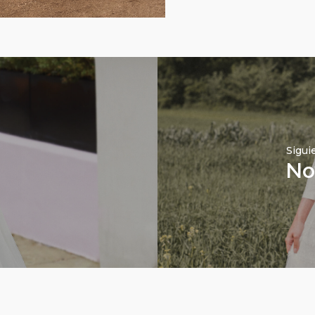
Sigui
No