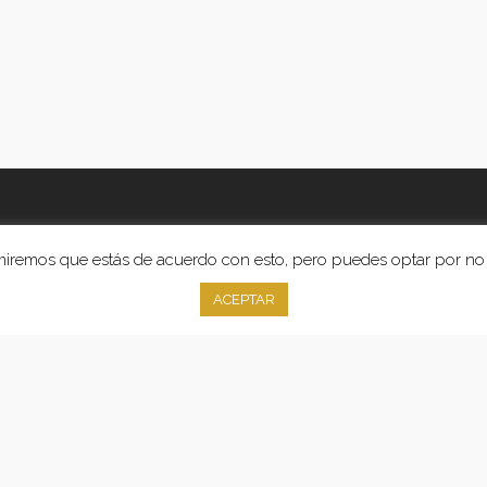
sumiremos que estás de acuerdo con esto, pero puedes optar por no 
ACEPTAR
facebook
pinterest
instagram
phone
email
Aviso Legal
y
Política de Privacidad
 Essencia Novias. Proyecto realizado por Grado Creativo
Agencia de Pub