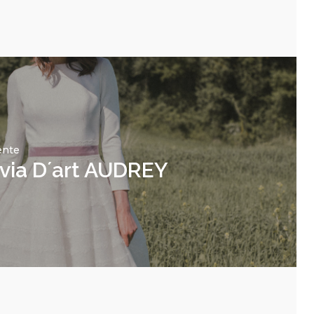
ente
via D´art AUDREY