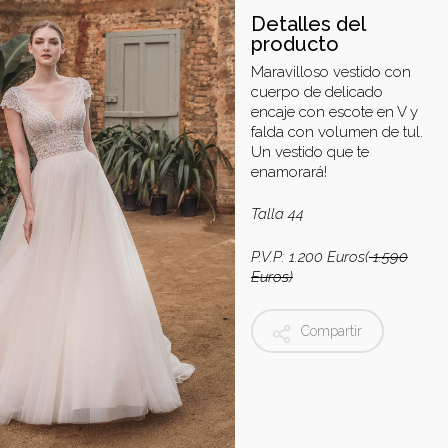
Detalles del
producto
Maravilloso vestido con
cuerpo de delicado
encaje con escote en V y
falda con volumen de tul.
Un vestido que te
enamorará!
Talla 44
P.V.P: 1.200 Euros(
1.590
Euros)
Compartir