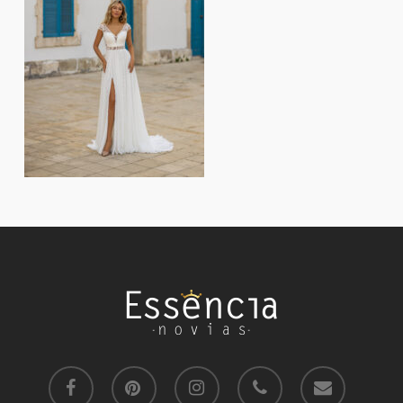
facebook
pinterest
instagram
phone
email