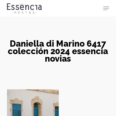
Skip
Menu
to
main
Close
content
Menu
Daniella di Marino 6417
colección 2024 essencia
novias