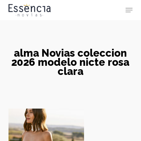
Skip
Menu
to
main
Close
content
Menu
alma Novias coleccion
2026 modelo nicte rosa
clara