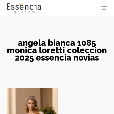
Skip
Menu
to
main
Close
content
Menu
angela bianca 1085
monica loretti coleccion
2025 essencia novias