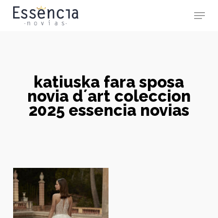
Skip
Menu
to
main
Close
content
Menu
katiuska fara sposa
novia d´art coleccion
2025 essencia novias