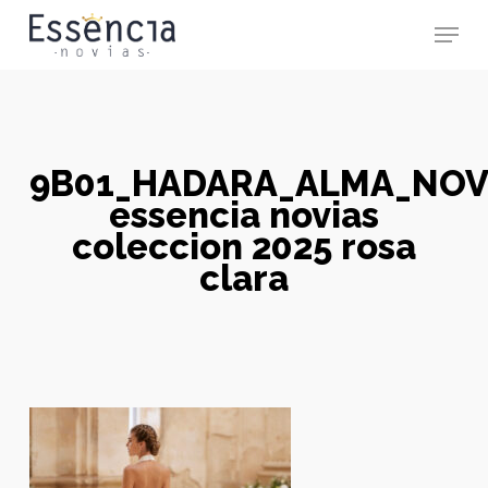
Skip
Menu
to
main
Close
content
Menu
9B01_HADARA_ALMA_NOV
essencia novias
coleccion 2025 rosa
clara