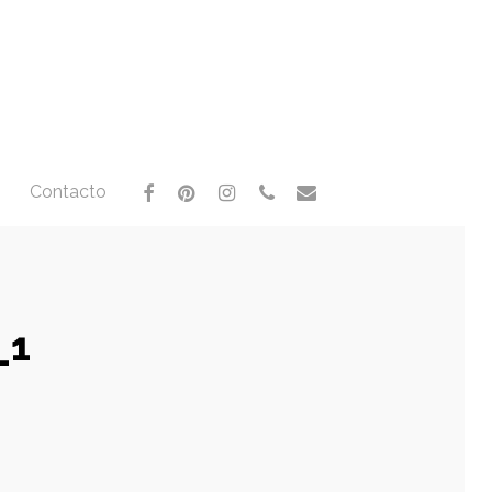
facebook
pinterest
instagram
phone
email
Contacto
_1