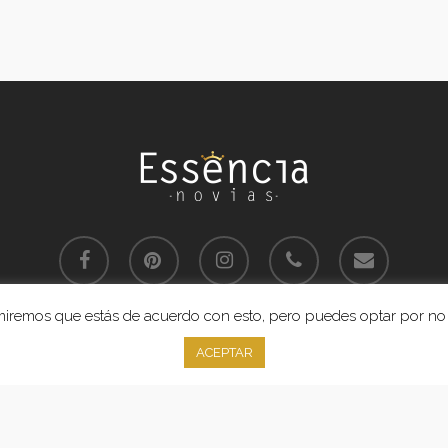
facebook
pinterest
instagram
phone
email
sumiremos que estás de acuerdo con esto, pero puedes optar por no 
Aviso Legal
y
Política de Privacidad
 Essencia Novias. Proyecto realizado por Grado Creativo
Agencia de Pub
ACEPTAR