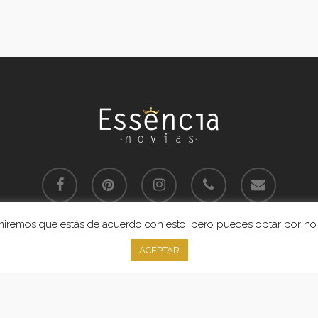
facebook
pinterest
instagram
phone
email
sumiremos que estás de acuerdo con esto, pero puedes optar por no 
Aviso Legal
y
Política de Privacidad
 Essencia Novias. Proyecto realizado por Grado Creativo
Agencia de Pub
ACEPTAR