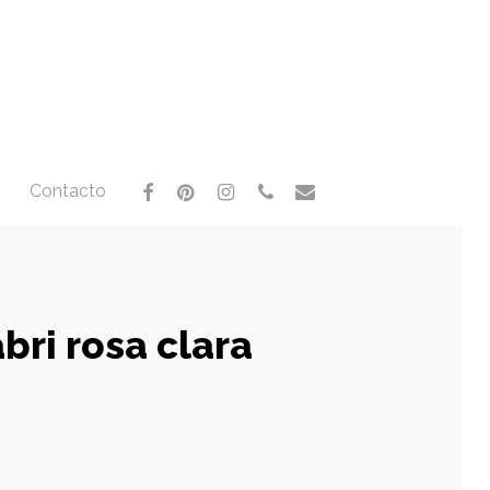
facebook
pinterest
instagram
phone
email
Contacto
bri rosa clara